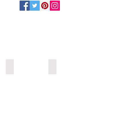
Labaratuar Cihazları
Fizik Tedavi Cihazları
Labaratuar
Fizik
Cihazları
Tedavi
Cihazları