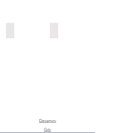
Radyoloji ve Görüntüleme Cihazları
Sterilizasyon Cihazları
Radyoloji
Sterilizasyon
ve
Cihazları
Görüntüleme
Cihazları
Devamını
Gör