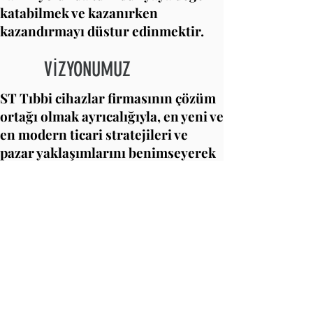
katabilmek ve kazanırken
kazandırmayı düstur edinmektir.
VİZYONUMUZ
ST Tıbbi cihazlar firmasının çözüm
ortağı olmak ayrıcalığıyla, en yeni ve
en modern ticari stratejileri ve
pazar yaklaşımlarını benimseyerek
gelecek hedeflerimizi ekibimizle
birlikte gerçekleştirmektir.
İletişim
+90 (216) 426 4 040
+90 (539) 260 4 046