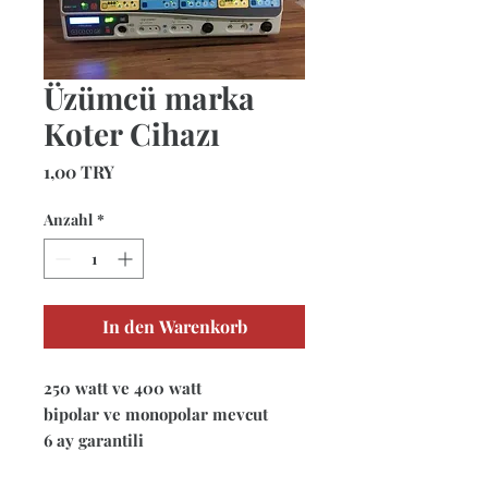
Üzümcü marka
Koter Cihazı
Preis
1,00 TRY
Anzahl
*
In den Warenkorb
250 watt ve 400 watt
bipolar ve monopolar mevcut
6 ay garantili