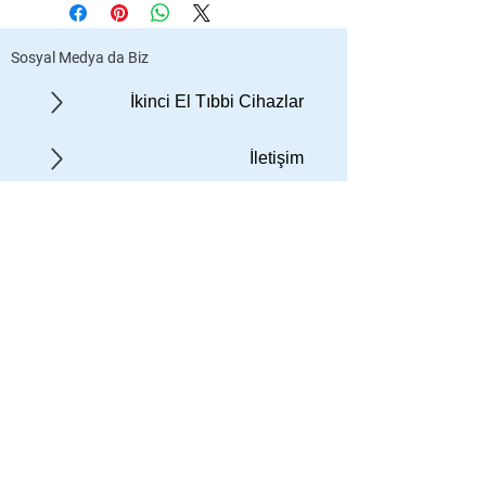
Sosyal Medya da Biz
İkinci El Tıbbi Cihazlar
İletişim
©
2018 - 2023
ST TIBBİ
CİHAZLAR TÜM HAKLARI
SAKLIDIR
Gizlilik Politikası
Hakkımızda